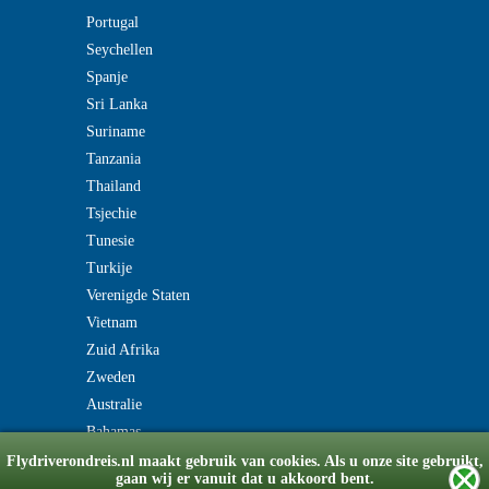
Portugal
Seychellen
Spanje
Sri Lanka
Suriname
Tanzania
Thailand
Tsjechie
Tunesie
Turkije
Verenigde Staten
Vietnam
Zuid Afrika
Zweden
Australie
Bahamas
Flydriverondreis.nl maakt gebruik van cookies. Als u onze site gebruikt,
gaan wij er vanuit dat u akkoord bent.