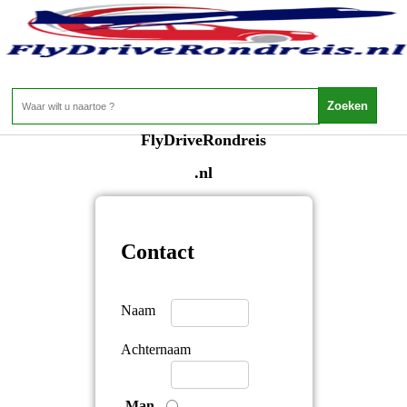
Neem contact op met
FlyDriveRondreis
.nl