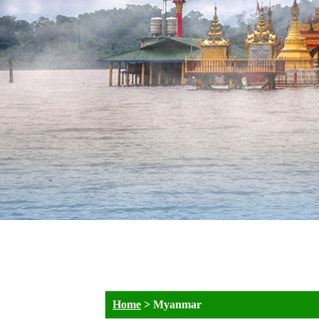
Home
>
Myanmar