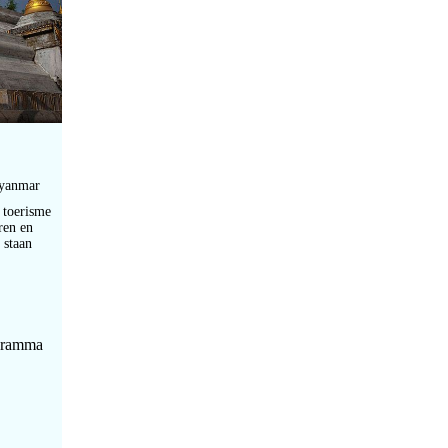
Myanmar
 toerisme
ren en
 staan
ogramma