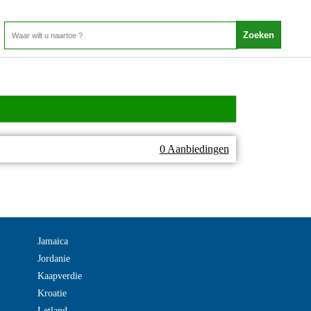
0 Aanbiedingen
Jamaica
Jordanie
Kaapverdie
Kroatie
Letland