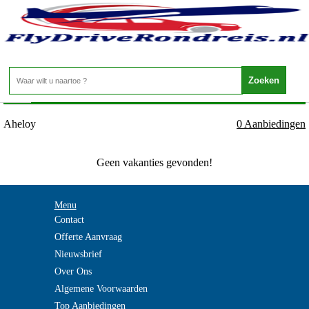
Bulgarije - Zwarte Zeekust - Aheloy
Home
>
Aheloy
0 Aanbiedingen
Geen vakanties gevonden!
Menu
Contact
Offerte Aanvraag
Nieuwsbrief
Over Ons
Algemene Voorwaarden
Top Aanbiedingen