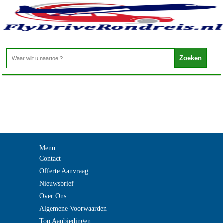
Canada - New Brunswick
Home
>
Menu
Contact
Offerte Aanvraag
Nieuwsbrief
Over Ons
Algemene Voorwaarden
Top Aanbiedingen