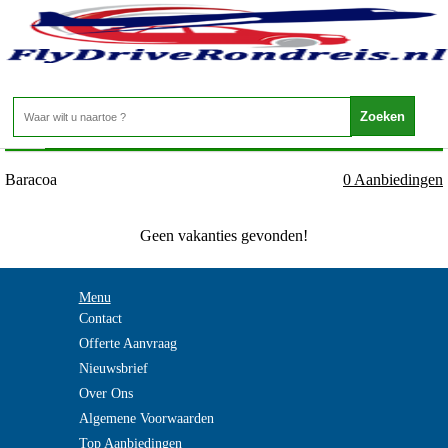
Cuba - Oosten - Baracoa
Home
>
Baracoa
0 Aanbiedingen
Geen vakanties gevonden!
Menu
Contact
Offerte Aanvraag
Nieuwsbrief
Over Ons
Algemene Voorwaarden
Top Aanbiedingen