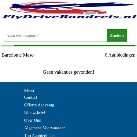
Cuba - Oosten - Bartolome Maso
Home
>
Bartolome Maso
0 Aanbiedingen
Geen vakanties gevonden!
Menu
Contact
Offerte Aanvraag
Nieuwsbrief
Over Ons
Algemene Voorwaarden
Top Aanbiedingen