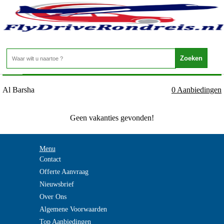
Emiraten - DUBAI - Al Barsha
Home
>
Al Barsha
0 Aanbiedingen
Geen vakanties gevonden!
Menu
Contact
Offerte Aanvraag
Nieuwsbrief
Over Ons
Algemene Voorwaarden
Top Aanbiedingen