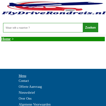
Filipijnen - Duikvakantie Filipijnen Malapascua
Island
Home
>
Menu
Contact
Offerte Aanvraag
Nieuwsbrief
Over Ons
Algemene Voorwaarden