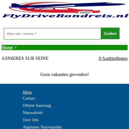
Frankrijk - ILE DE FRANCE - ASNIERES SUR
SEINE
Home
>
ASNIERES SUR SEINE
0 Aanbiedingen
Geen vakanties gevonden!
Menu
Contact
Offerte Aanvraag
Nieuwsbrief
Over Ons
Algemene Voorwaarden