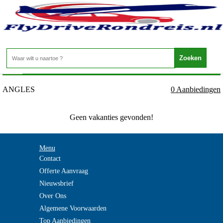
Frankrijk - VENDEE - ANGLES
Home
>
ANGLES
0 Aanbiedingen
Geen vakanties gevonden!
Menu
Contact
Offerte Aanvraag
Nieuwsbrief
Over Ons
Algemene Voorwaarden
Top Aanbiedingen