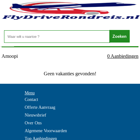
Griekenland - Karpathos - Amoopi
Home
>
Amoopi
0 Aanbiedingen
Geen vakanties gevonden!
Menu
Contact
Offerte Aanvraag
Nieuwsbrief
Over Ons
Algemene Voorwaarden
Top Aanbiedingen