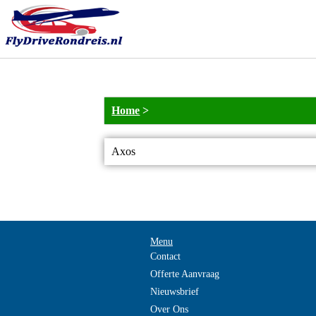
Home
>
Axos
Menu
Contact
Offerte Aanvraag
Nieuwsbrief
Over Ons