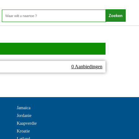
0 Aanbiedingen
Jamaica
Jordanie
Kaapverdie
Kroatie
Letland