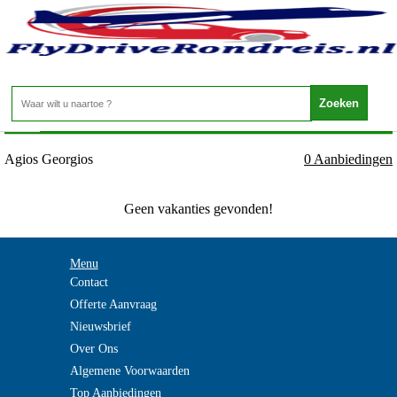
Griekenland - Naxos - Agios Georgios
Home
>
Agios Georgios
0 Aanbiedingen
Geen vakanties gevonden!
Menu
Contact
Offerte Aanvraag
Nieuwsbrief
Over Ons
Algemene Voorwaarden
Top Aanbiedingen