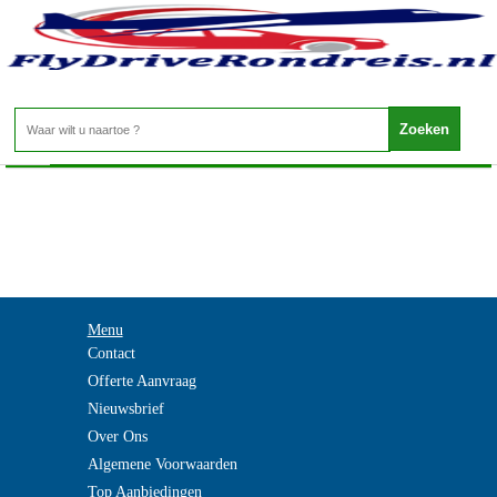
Griekenland - SITHONIA
Home
>
Menu
Contact
Offerte Aanvraag
Nieuwsbrief
Over Ons
Algemene Voorwaarden
Top Aanbiedingen