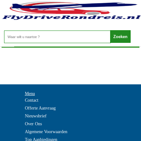
Ierland - MAYO
Home
>
Menu
Contact
Offerte Aanvraag
Nieuwsbrief
Over Ons
Algemene Voorwaarden
Top Aanbiedingen