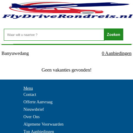
Indonesie - Bali - Banyuwedang
Home
>
Banyuwedang
0 Aanbiedingen
Geen vakanties gevonden!
Menu
Contact
Offerte Aanvraag
Nieuwsbrief
Over Ons
Algemene Voorwaarden
Top Aanbiedingen