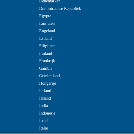
Denemarken
Dominicaanse Republiek
Egypte
Emiraten
Engeland
Estland
Filipijnen
Finland
Frankrijk
Gambia
Griekenland
Hongarije
Ierland
IJsland
India
Indonesie
Israel
Italie