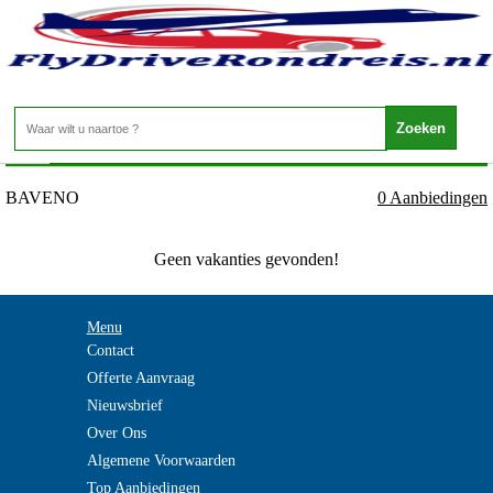
Italie - MAGGIOREMEER - BAVENO
Home
>
BAVENO
0 Aanbiedingen
Geen vakanties gevonden!
Menu
Contact
Offerte Aanvraag
Nieuwsbrief
Over Ons
Algemene Voorwaarden
Top Aanbiedingen