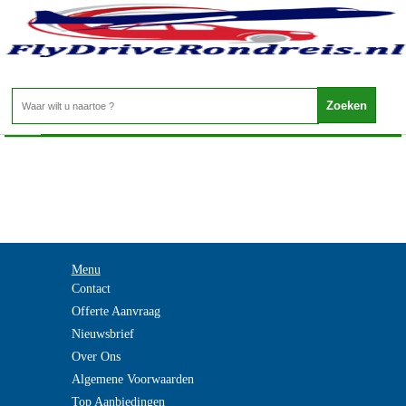
Italie - Venetie
Home
>
Menu
Contact
Offerte Aanvraag
Nieuwsbrief
Over Ons
Algemene Voorwaarden
Top Aanbiedingen