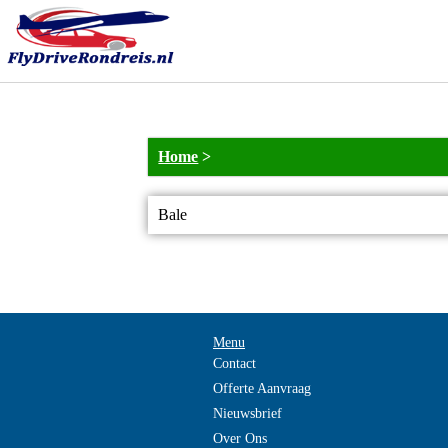
Home
>
Bale
Menu
Contact
Offerte Aanvraag
Nieuwsbrief
Over Ons