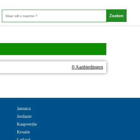
0 Aanbiedingen
Jamaica
Jordanie
Kaapverdie
Kroatie
Letland