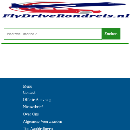
Litouwen - LITOUWEN
Home
>
Menu
Contact
Offerte Aanvraag
Nieuwsbrief
Over Ons
Algemene Voorwaarden
Top Aanbiedingen