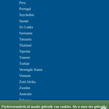
Peru
Portugal
Seychellen
Spanje
Sri Lanka
Suriname
Tanzania
Thailand
Tsjechie
Tunesie
Turkije
Verenigde Staten
Vietnam
Zuid Afrika
Zweden
Australie
Bahamas
Flydriverondreis.nl maakt gebruik van cookies. Als u onze site gebruikt,