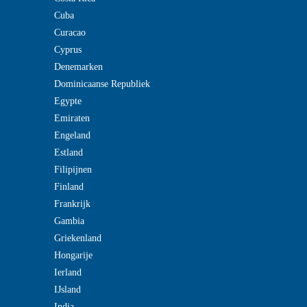
Cuba
Curacao
Cyprus
Denemarken
Dominicaanse Republiek
Egypte
Emiraten
Engeland
Estland
Filipijnen
Finland
Frankrijk
Gambia
Griekenland
Hongarije
Ierland
IJsland
India