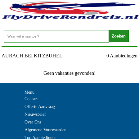
Oostenrijk - Tirol - AURACH BEI KITZBUHEL
Home
>
AURACH BEI KITZBUHEL
0 Aanbiedingen
Geen vakanties gevonden!
Menu
Contact
Offerte Aanvraag
Nieuwsbrief
Over Ons
Algemene Voorwaarden
Top Aanbiedingen