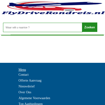
Sao Tome en Principe - Duikvakantie Sao Tome
Home
>
Menu
Contact
Offerte Aanvraag
Nieuwsbrief
Over Ons
Algemene Voorwaarden
Top Aanbiedingen