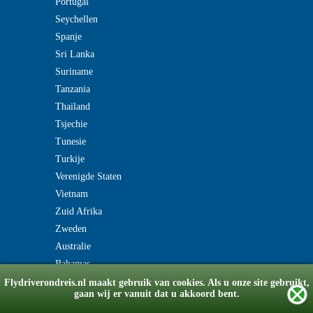
Portugal
Seychellen
Spanje
Sri Lanka
Suriname
Tanzania
Thailand
Tsjechie
Tunesie
Turkije
Verenigde Staten
Vietnam
Zuid Afrika
Zweden
Australie
Bahamas
Flydriverondreis.nl maakt gebruik van cookies. Als u onze site gebruikt,
gaan wij er vanuit dat u akkoord bent.
© Copyright 2008-2026 flydriverondreis.nl
v2.0180518