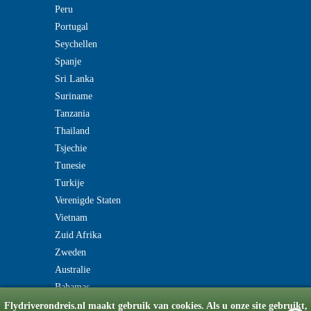
Peru
Portugal
Seychellen
Spanje
Sri Lanka
Suriname
Tanzania
Thailand
Tsjechie
Tunesie
Turkije
Verenigde Staten
Vietnam
Zuid Afrika
Zweden
Australie
Bahamas
Flydriverondreis.nl maakt gebruik van cookies. Als u onze site gebruikt,