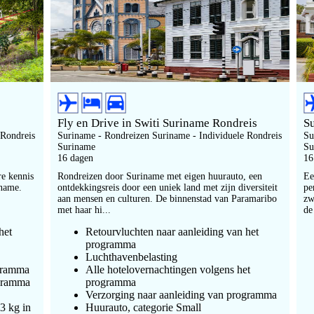
Fly en Drive in Switi Suriname Rondreis
S
 Rondreis
Suriname - Rondreizen Suriname - Individuele Rondreis
Su
Suriname
Su
16 dagen
16
re kennis
Rondreizen door Suriname met eigen huurauto, een
Ee
iname.
ontdekkingsreis door een uniek land met zijn diversiteit
pe
aan mensen en culturen. De binnenstad van Paramaribo
zw
met haar hi...
de
het
Retourvluchten naar aanleiding van het
programma
Luchthavenbelasting
ogramma
Alle hotelovernachtingen volgens het
ogramma
programma
Verzorging naar aanleiding van programma
3 kg in
Huurauto, categorie Small