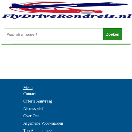
Tunesie - DJERBA
Home
>
Menu
Contact
Offerte Aanvraag
Nieuwsbrief
Over Ons
Algemene Voorwaarden
Top Aanbiedingen