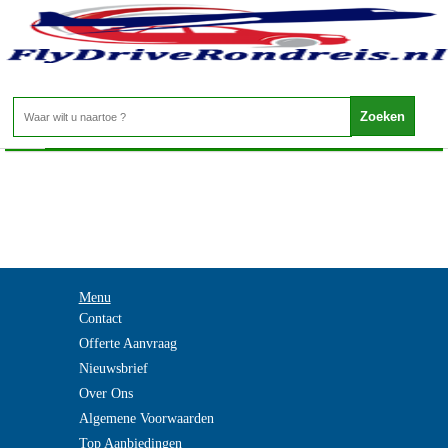
Zwitserland - TICINO
Home
>
Menu
Contact
Offerte Aanvraag
Nieuwsbrief
Over Ons
Algemene Voorwaarden
Top Aanbiedingen